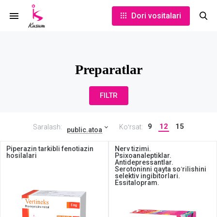
Dori vositalari
Preparatlar
FILTR
9
12
15
Saralash:
Koʻrsat:
public.atoa
Piperazin tarkibli fenotiazin
Nerv tizimi.
hosilalari
Psixoanaleptiklar.
Antidepressantlar.
Serotoninni qayta soʻrilishini
selektiv ingibitorlari.
Essitalopram.