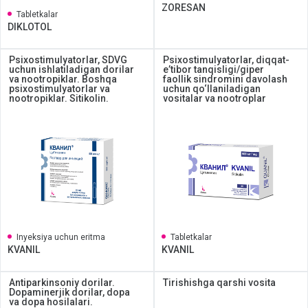
ZORESAN
Tabletkalar
DIKLOTOL
Psixostimulyatorlar, SDVG
Psixostimulyatorlar, diqqat-
uchun ishlatiladigan dorilar
eʼtibor tanqisligi/giper
va nootropiklar. Boshqa
faollik sindromini davolash
psixostimulyatorlar va
uchun qo‘llaniladigan
nootropiklar. Sitikolin.
vositalar va nootroplar
Inyeksiya uchun eritma
Tabletkalar
KVANIL
KVANIL
Antiparkinsoniy dorilar.
Tirishishga qarshi vosita
Dopaminerjik dorilar, dopa
va dopa hosilalari.