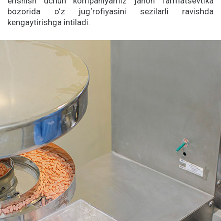
erishish uchun kompaniyamiz jahon farmatsevtika
bozorida o‘z jug‘rofiyasini sezilarli ravishda
kengaytirishga intiladi.