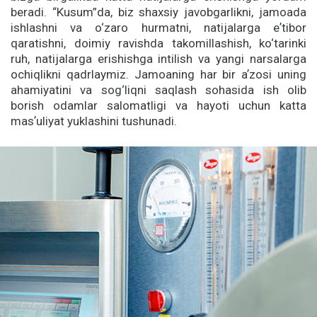
beradi. “Kusum”da, biz shaxsiy javobgarlikni, jamoada
ishlashni va o‘zaro hurmatni, natijalarga eʼtibor
qaratishni, doimiy ravishda takomillashish, ko‘tarinki
ruh, natijalarga erishishga intilish va yangi narsalarga
ochiqlikni qadrlaymiz. Jamoaning har bir aʼzosi uning
ahamiyatini va sog‘liqni saqlash sohasida ish olib
borish odamlar salomatligi va hayoti uchun katta
masʼuliyat yuklashini tushunadi.