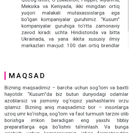
Meksika va Keniyada, ikki mingdan ortiq
yuqori malakali mutaxassislarga ega
bo‘lgan kompaniyalar guruhimiz. “Kusum”
kompaniyalar guruhiga to‘rtta zamonaviy
zavod kiradi: uchta Hindistonda va bitta
Ukrainada, va yana ikkita xususiy ilmiy
markazlari mavjud. 100 dan ortiq brendlar
ginekologiya, kardiologiya, endokrinologiya,
nevrologiya, gastroenterologiya va boshqa
ko‘plab sohalarda muvaffaqiyatli
qo‘llanilmoqda.
MAQSAD
Bizning maqsadimiz – barcha uchun sog‘lom va baxtli
hayotdir. “Kusum”da biz butun dunyodagi odamlar
azoblarsiz va jismoniy og‘riqsiz yashashlarini orzu
qilamiz. Bizning aniq maqsadimiz bor – insonlarga
uzoq umr ko‘rishga, sog‘lom va faol turmush tarzini olib
borishga imkon beradigan eng yaxshi tibbiy
preparatlarga ega bo‘lishni taʼminlash. Va bunga