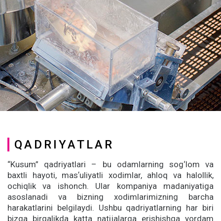
QADRIYATLAR
“Kusum” qadriyatlari – bu odamlarning sog‘lom va
baxtli hayoti, masʼuliyatli xodimlar, ahloq va halollik,
ochiqlik va ishonch. Ular kompaniya madaniyatiga
asoslanadi va bizning xodimlarimizning barcha
harakatlarini belgilaydi. Ushbu qadriyatlarning har biri
bizga birgalikda katta natijalarga erishishga yordam