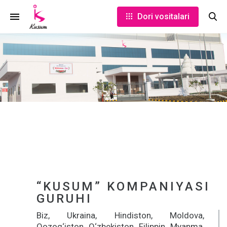
Dori vositalari
“KUSUM” KOMPANIYASI
GURUHI
Biz, Ukraina, Hindiston, Moldova,
Qozog‘iston, O‘zbekiston, Filippin, Myanma,