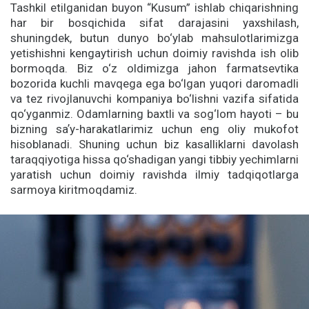
Tashkil etilganidan buyon “Kusum” ishlab chiqarishning
har bir bosqichida sifat darajasini yaxshilash,
shuningdek, butun dunyo bo‘ylab mahsulotlarimizga
yetishishni kengaytirish uchun doimiy ravishda ish olib
bormoqda. Biz o‘z oldimizga jahon farmatsevtika
bozorida kuchli mavqega ega bo‘lgan yuqori daromadli
va tez rivojlanuvchi kompaniya bo‘lishni vazifa sifatida
qo‘yganmiz. Odamlarning baxtli va sog‘lom hayoti – bu
bizning saʼy-harakatlarimiz uchun eng oliy mukofot
hisoblanadi. Shuning uchun biz kasalliklarni davolash
taraqqiyotiga hissa qo‘shadigan yangi tibbiy yechimlarni
yaratish uchun doimiy ravishda ilmiy tadqiqotlarga
sarmoya kiritmoqdamiz.