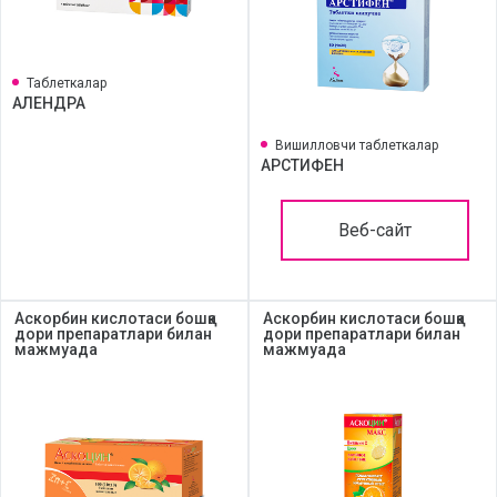
Таблеткалар
АЛЕНДРА
Вишилловчи таблеткалар
АРСТИФЕН
Веб-сайт
Аскорбин кислотаси бошқа
Аскорбин кислотаси бошқа
дори препаратлари билан
дори препаратлари билан
мажмуада
мажмуада