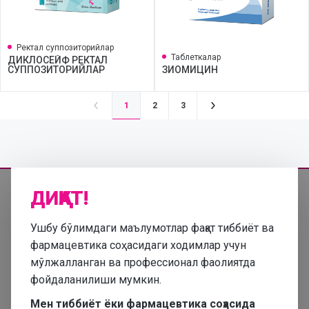
Ректал суппозиторийлар
Таблеткалар
ДИКЛОСЕЙФ РЕКТАЛ
СУППОЗИТОРИЙЛАР
ЗИОМИЦИН
1
2
3
ДИҚҚАТ!
Ушбу бўлимдаги маълумотлар фақат тиббиёт ва
Ушбу сайтда келтирилган маълумотлар ўз-ўзини диагностика қилиш
ва даволаш учун ишлатилмаслиги керак ва шифокорнинг чақирув
фармацевтика соҳасидаги ходимлар учун
консултатсияси ўрнини боса олмайди.
мўлжалланган ва профессионал фаолиятда
фойдаланилиши мумкин.
© 2025 Барча ҳуқуқлар ҳимояланган.
Мен тиббиёт ёки фармацевтика соҳасида