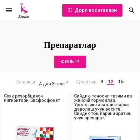
Дори воситалари
Препаратлар
ФИЛЬТР
9
12
15
Саралаш:
Кўрсатиш:
А дан З гача
Суяк резорбцияси
Сийдик-таносил тизими ва
ингибитори, бисфосфонат
жинсий гормонлар.
Урологик касалликларни
даволаш учун восита.
Сийдик тошларини эритиш
учун препарат.