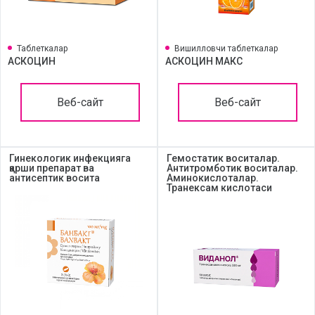
Таблеткалар
Вишилловчи таблеткалар
АСКОЦИН
АСКОЦИН МАКС
Веб-сайт
Веб-сайт
Гинекологик инфекцияга
Гемостатик воситалар.
қарши препарат ва
Aнтитромботик воситалар.
антисептик восита
Aминокислоталар.
Транексам кислотаси