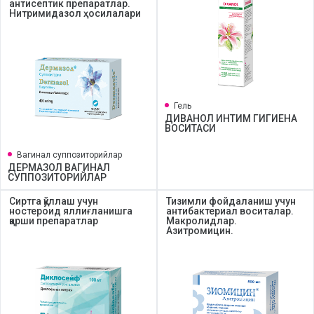
антисептик препаратлар.
Нитримидазол ҳосилалари
Гель
ДИВАНОЛ ИНТИМ ГИГИЕНА
ВОСИТАСИ
Вагинал суппозиторийлар
ДЕРМАЗОЛ ВАГИНАЛ
СУППОЗИТОРИЙЛАР
Сиртга қўллаш учун
Тизимли фойдаланиш учун
ностероид яллиғланишга
антибактериал воситалар.
қарши препаратлар
Макролидлар.
Азитромицин.