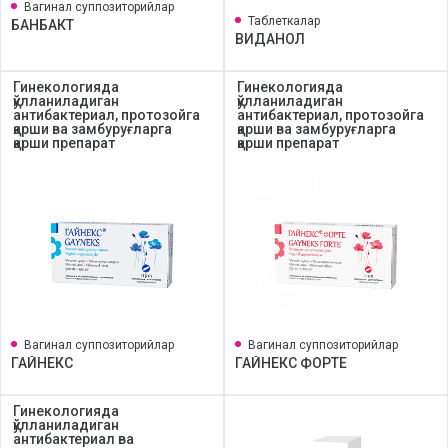
Вагинал суппозиторийлар
Таблеткалар
БАНБАКТ
ВИДАНОЛ
Гинекологияда
Гинекологияда
қўлланиладиган
қўлланиладиган
антибактериал, протозойга
антибактериал, протозойга
қарши ва замбуруғларга
қарши ва замбуруғларга
қарши препарат
қарши препарат
Вагинал суппозиторийлар
Вагинал суппозиторийлар
ГАЙНЕКС
ГАЙНЕКС ФОРТЕ
Гинекологияда
қўлланиладиган
антибактериал ва