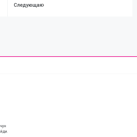
Следующая
учун
айди.