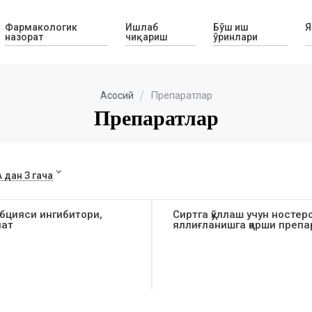
Фармакологик
Ишлаб
Бўш иш
Я
назорат
чиқариш
ўринлари
Препаратлар
Асосий
Препаратлар
А дан З гача
бцияси ингибитори,
Сиртга қўллаш учун ностер
нат
яллиғланишга қарши преп