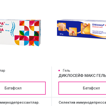
лар
Гель
ДИКЛОСЕЙФ МАКС ГЕЛ
Батафсил
Батафсил
иммунодепрессантлар.
Селектив иммунодепресс