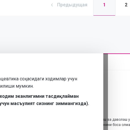
1
Предыдущая
2
ацевтика соҳасидаги ходимлар учун
нилиши мумкин.
 ходим эканлигимни тасдиқлайман
учун масъулият сизнинг зиммангизда).
у сайтда келтирилган маълумотлар ўз-ўзини диагностика қилиш ва даволаш 
тилмаслиги керак ва шифокорнинг чақирув консултатсияси ўрнини боса олм