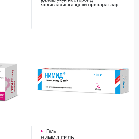
қўллаш учун ностероид
яллиғланишга қарши препаратлар.
Гель
НИМИД ГЕЛЬ