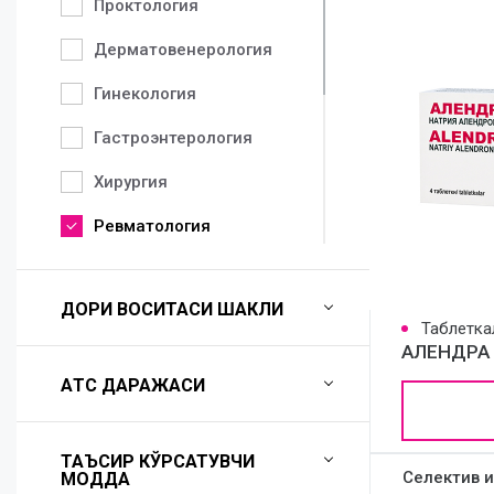
Проктология
Дерматовенерология
Гинекология
Гастроэнтерология
Хирургия
Ревматология
Педиатрия
ДОРИ ВОСИТАСИ ШАКЛИ
Неврология
Таблетка
АЛЕНДРА
Аллергология
AТС ДАРАЖАСИ
Урология
Травматология
ТАЪСИР КЎРСАТУВЧИ
Селектив 
МОДДА
Терапия