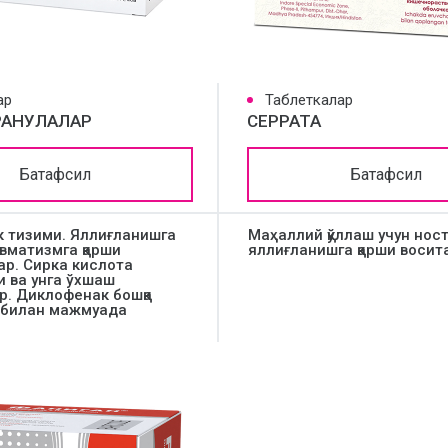
ар
Таблеткалар
РАНУЛАЛАР
СЕРРАТА
Батафсил
Батафсил
к тизими. Яллиғланишга
Маҳаллий қўллаш учун нос
евматизмга қарши
яллиғланишга қарши восит
ар. Сирка кислота
 ва унга ўхшаш
р. Диклофенак бошқа
 билан мажмуада