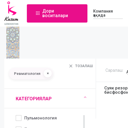
Дори
Компания
воситалари
ҳақида
ТОЗАЛАШ
Саралаш:
×
Ревматология
Суяк резор
бисфосфо
КАТЕГОРИЯЛАР
Пульмонология