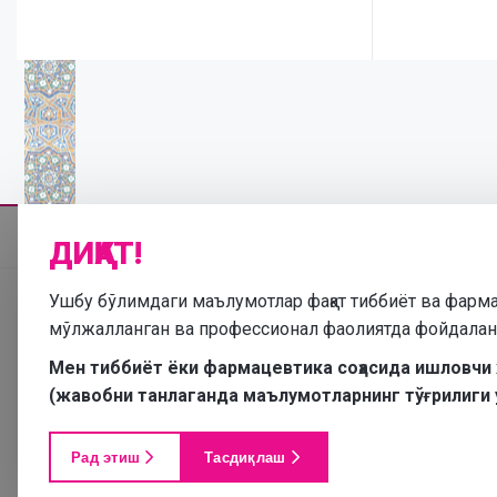
ДИҚҚАТ!
Ушбу бўлимдаги маълумотлар фақат тиббиёт ва фарм
мўлжалланган ва профессионал фаолиятда фойдала
Мен тиббиёт ёки фармацевтика соҳасида ишловчи
(жавобни танлаганда маълумотларнинг тўғрилиги 
Рад этиш
Тасдиқлаш
Ушб
ишла