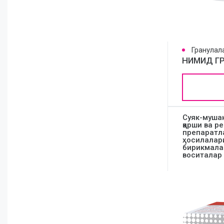
Гранулал
НИМИД Г
Суяк-муша
қарши ва р
препаратл
ҳосилалари
бирикмала
воситалар