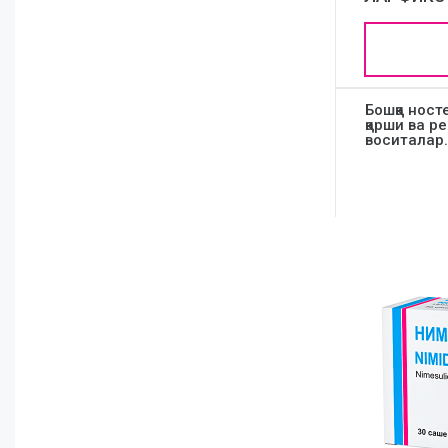
Бошқа ност
қарши ва р
воситалар.