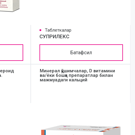
Таблеткалар
СУПРИЛЕКС
Батафсил
тероид
Минерал қўшимчалар, D витамини
а.
ва/ёки бошқа препаратлар билан
мажмуадаги кальций