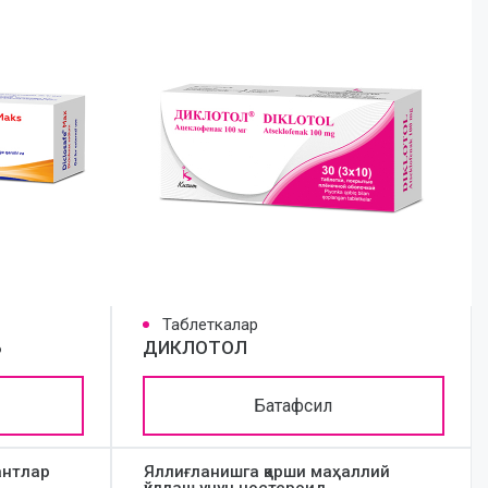
Таблеткалар
Ь
ДИКЛОТОЛ
Батафсил
антлар
Яллиғланишга қарши маҳаллий