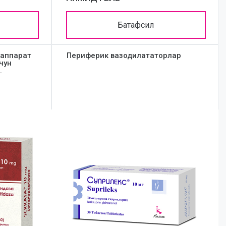
Батафсил
 аппарат
Периферик вазодилататорлар
чун
.