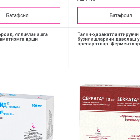
Батафсил
Батафсил
ероид, яллиғланишга
Таянч-ҳаракатлантирувчи
евматизмга қарши
бузилишларини даволаш у
препаратлар. Ферментлар