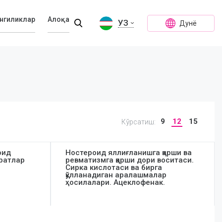
нгиликлар
Алоқа
УЗ
Дунё
9
12
15
Кўрсатиш:
оид
Ностероид яллиғланишга қарши ва
аратлар
ревматизмга қарши дори воситаси.
Сирка кислотаси ва бирга
қўлланадиган аралашмалар
ҳосилалари. Ацеклофенак.