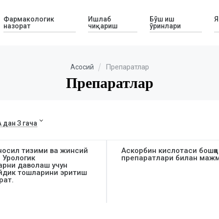
Фармакологик
Ишлаб
Бўш иш
Я
назорат
чиқариш
ўринлари
Препаратлар
Асосий
Препаратлар
А дан З гача
носил тизими ва жинсий
Аскорбин кислотаси бошқа
 Урологик
препаратлари билан маж
арни даволаш учун
ийдик тошларини эритиш
рат.