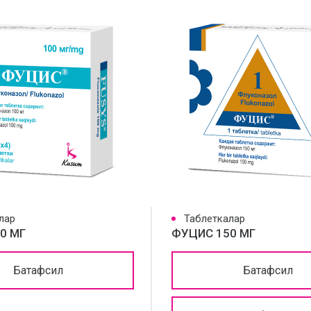
лар
Таблеткалар
0 МГ
ФУЦИС 150 МГ
Батафсил
Батафсил