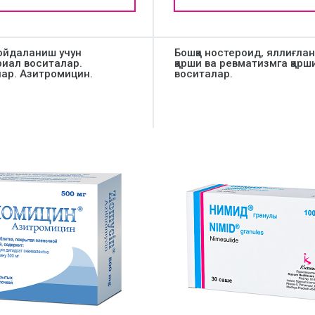
ойдаланиш учун
Бошқа ностероид, яллиғла
риал воситалар.
қарши ва ревматизмга қарш
ар. Азитромицин.
воситалар.