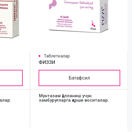
Таблеткалар
ФИЗЗИ
Батафсил
Мунтазам қўлланиш учун
алар.
замбуруғларга қарши воситалар.