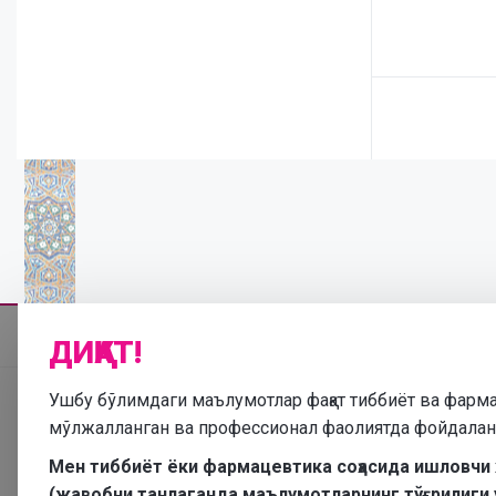
ДИҚҚАТ!
Ушбу бўлимдаги маълумотлар фақат тиббиёт ва фарм
мўлжалланган ва профессионал фаолиятда фойдала
Мен тиббиёт ёки фармацевтика соҳасида ишловчи
(жавобни танлаганда маълумотларнинг тўғрилиги 