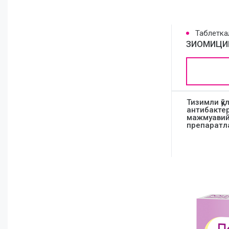
Таблетка
ЗИОМИЦИ
Тизимли қў
антибакте
мажмуавий
препаратл