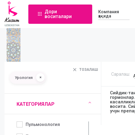
Дори
Компания
воситалари
ҳақида
ТОЗАЛАШ
Саралаш:
×
Урология
Сийдик-та
гормонлар.
касалликл
КАТЕГОРИЯЛАР
восита. С
учун препа
Пульмонология