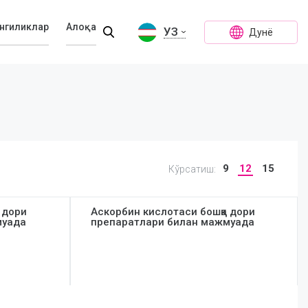
нгиликлар
Алоқа
УЗ
Дунё
9
12
15
Кўрсатиш:
 дори
Аскорбин кислотаси бошқа дори
муада
препаратлари билан мажмуада