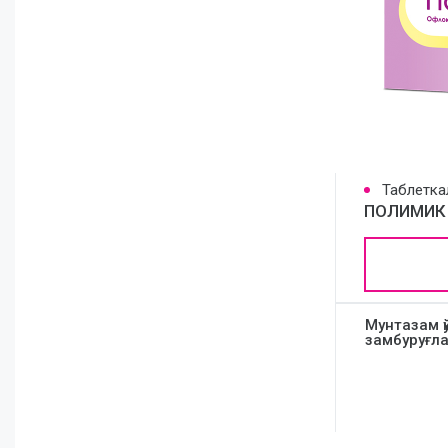
Таблетка
ПОЛИМИК
Мунтазам қ
замбуруғла