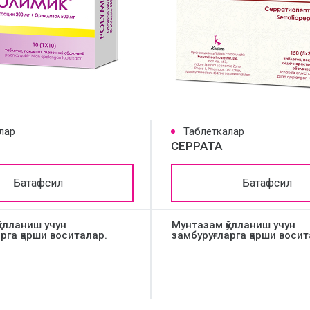
лар
Таблеткалар
СЕРРАТА
Батафсил
Батафсил
ўлланиш учун
Мунтазам қўлланиш учун
рга қарши воситалар.
замбуруғларга қарши восит