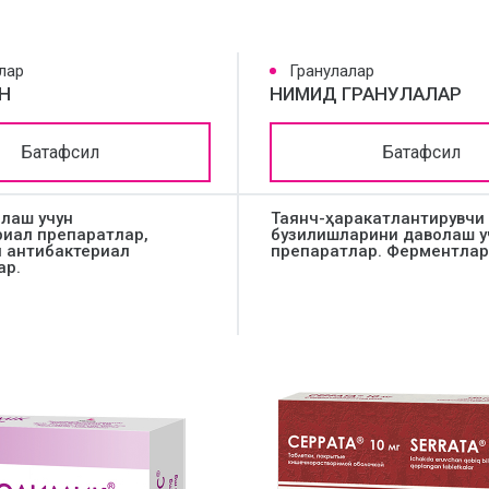
лар
Гранулалар
Н
НИМИД ГРАНУЛАЛАР
Батафсил
Батафсил
ллаш учун
Таянч-ҳаракатлантирувчи
риал препаратлар,
бузилишларини даволаш у
 антибактериал
препаратлар. Ферментлар
ар.