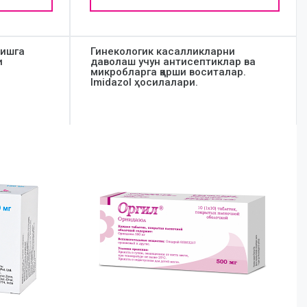
нишга
Гинекологик касалликларни
и
даволаш учун антисептиклар ва
микробларга қарши воситалар.
Imidazol ҳосилалари.