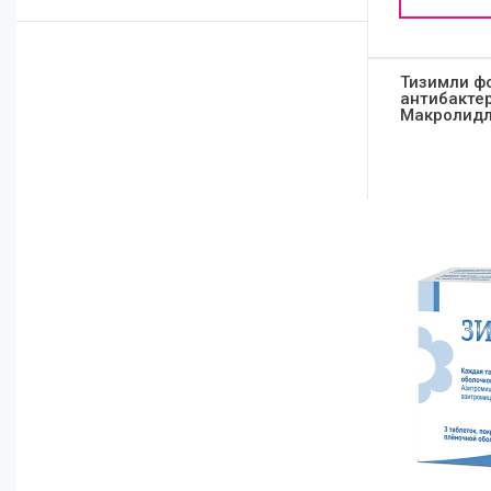
Отоларингология
Тизимли ф
антибакте
Макролидл