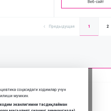
Веб-сайт
1
Предыдущая
2
ацевтика соҳасидаги ходимлар учун
нилиши мумкин.
 ходим эканлигимни тасдиқлайман
учун масъулият сизнинг зиммангизда).