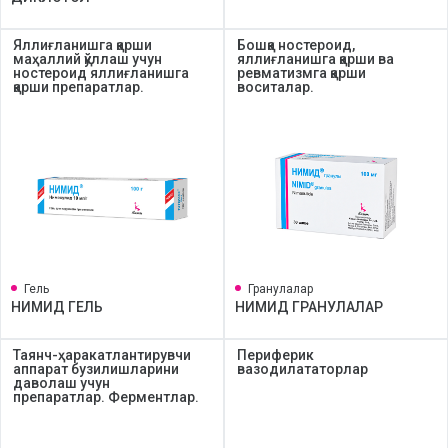
Яллиғланишга қарши
Бошқа ностероид,
маҳаллий қўллаш учун
яллиғланишга қарши ва
ностероид яллиғланишга
ревматизмга қарши
қарши препаратлар.
воситалар.
Гель
Гранулалар
НИМИД ГЕЛЬ
НИМИД ГРАНУЛАЛАР
Таянч-ҳаракатлантирувчи
Периферик
аппарат бузилишларини
вазодилататорлар
даволаш учун
препаратлар. Ферментлар.