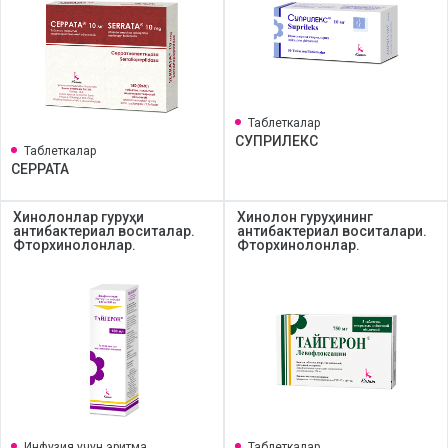
Таблеткалар
СУПРИЛЕКС
Таблеткалар
СЕРРАТА
Хинолонлар гуруҳи
Хинолон гуруҳининг
антибактериал воситалар.
антибактериал воситалари.
Фторхинолонлар.
Фторхинолонлар.
Инфузия учун эритма
Таблеткалар