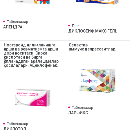
Таблеткалар
Гель
АЛЕНДРА
ДИКЛОСЕЙФ МАКС ГЕЛЬ
Ностероид яллиғланишга
Селектив
қарши ва ревматизмга қарши
иммунодепрессантлар.
дори воситаси. Сирка
кислотаси ва бирга
қўлланадиган аралашмалар
ҳосилалари. Ацеклофенак.
Таблеткалар
ЛАРФИКС
Таблеткалар
ДИКЛОТОЛ