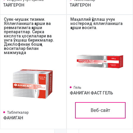
ТАЙГЕРОН
ТАЙГЕРОН
Суяк-мушак тизими.
Маҳаллий қўллаш учун
Яллиғланишга қарши ва
ностероид яллиғланишга
ревматизмга қарши
қарши восита.
препаратлар. Сирка
кислота ҳосилалари ва
унга ўхшаш бирикмалар.
Диклофенак бошқа
воситалар билан
мажмуада
Гель
ФАНИГАН ФАСТ ГЕЛЬ
Веб-сайт
Таблеткалар
ФАНИГАН