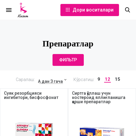
Дори воситалари
Препаратлар
ФИЛЬТР
9
12
15
Саралаш:
Кўрсатиш:
А дан З гача
Суяк резорбцияси
Сиртга қўллаш учун
ингибитори, бисфосфонат
ностероид яллиғланишга
қарши препаратлар