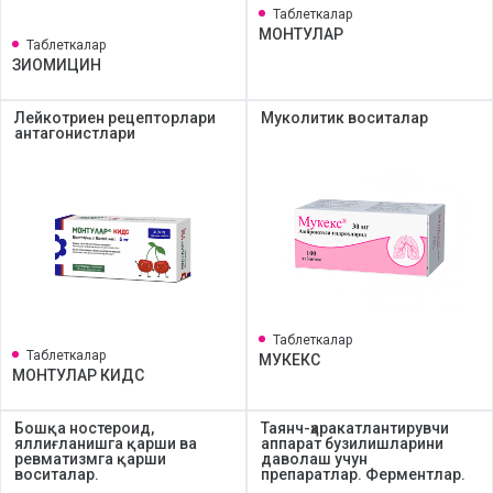
Таблеткалар
МОНТУЛАР
Таблеткалар
ЗИОМИЦИН
Лейкотриен рецепторлари
Муколитик воситалар
антагонистлари
Таблеткалар
Таблеткалар
МУКЕКС
МОНТУЛАР КИДС
Бошқа ностероид,
Таянч-ҳаракатлантирувчи
яллиғланишга қарши ва
аппарат бузилишларини
ревматизмга қарши
даволаш учун
воситалар.
препаратлар. Ферментлар.