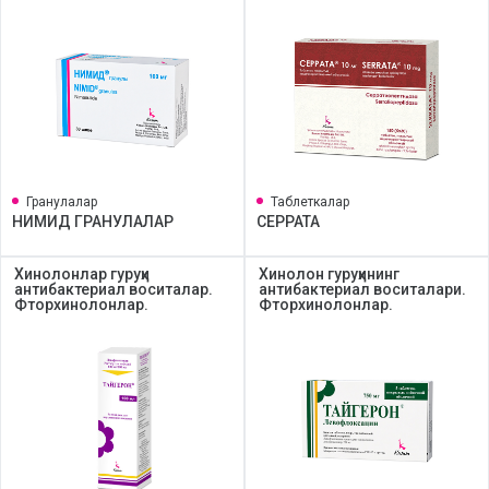
Гранулалар
Таблеткалар
НИМИД ГРАНУЛАЛАР
СЕРРАТА
Хинолонлар гуруҳи
Хинолон гуруҳининг
антибактериал воситалар.
антибактериал воситалари.
Фторхинолонлар.
Фторхинолонлар.