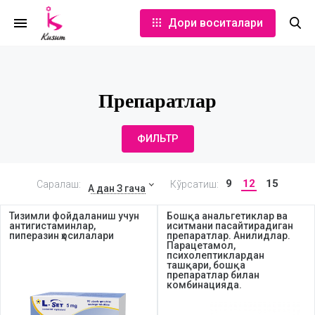
Дори воситалари
Препаратлар
ФИЛЬТР
9
12
15
Саралаш:
Кўрсатиш:
А дан З гача
Тизимли фойдаланиш учун
Бошқа анальгетиклар ва
антигистаминлар,
иситмани пасайтирадиган
пиперазин ҳосилалари
препаратлар. Анилидлар.
Парацетамол,
психолептиклардан
ташқари, бошқа
препаратлар билан
комбинацияда.