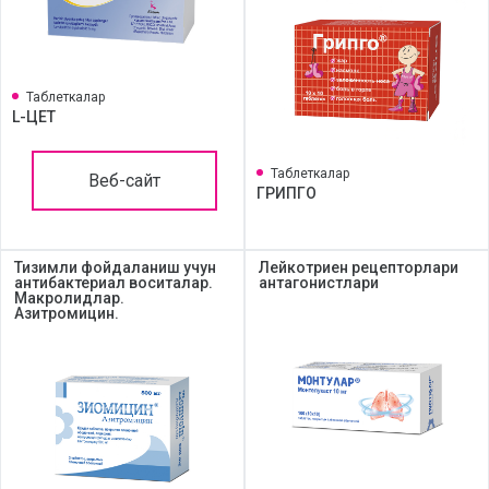
Таблеткалар
L-ЦЕТ
Таблеткалар
Веб-сайт
ГРИПГО
Тизимли фойдаланиш учун
Лейкотриен рецепторлари
антибактериал воситалар.
антагонистлари
Макролидлар.
Азитромицин.