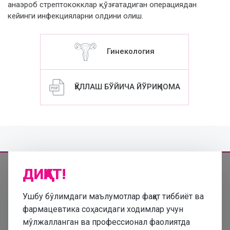
анаэроб стрептококклар қўзғатадиган операциядан
кейинги инфекцияларни олдини олиш.
Гинекология
ҚЎЛЛАШ БЎЙИЧА ЙЎРИҚНОМА
ДИҚҚАТ!
Ушбу бўлимдаги маълумотлар фақат тиббиёт ва
Ушбу сайтда келтирилган маълумотлар ўз-ўзини диагностика қилиш
ва даволаш учун ишлатилмаслиги керак ва шифокорнинг чақирув
фармацевтика соҳасидаги ходимлар учун
консултатсияси ўрнини боса олмайди.
мўлжалланган ва профессионал фаолиятда