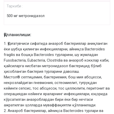
Таркиби :
500 мг метронидазол
Қўлланилиши:
1. Қўзғатувчиси сифатида анаэроб бактериялар аниқланган
ёки шубҳа қилинган инфекцияларни, айниқса Bacteroides
fragilis ва бошқа Bacteroides турларини, шу жумладан
Fusobacteria, Eubacteria, Clostridia ва анаэроб кокклар каби,
қайсиларга нисбатан метронидазол бактерицид бўлиб
ҳисобланган бактерия турларини даволаш.
Мистол® септицемия, бактериемия, бош мия абсцесси,
некрозлайдиган пневмония, остеомиелит, туғруқдан
кейинги сепсис, тос абсцесси, тос целлюлити, перитонит ва
операциядан кейинги яраларнинг инфекциялари, юқорида
кўрсатилган анаэроблардан бири ёки бир нечтаси
ажратилган ҳолларда муваффақиятли қўлланилади.
2. Анаэроб бактериялар, айниқса Bacteroides турлари ва