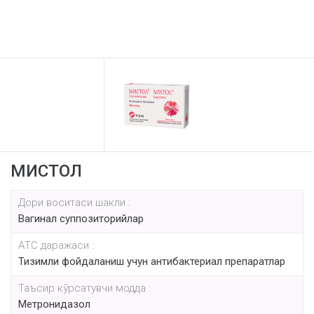
МИСТОЛ
Дори воситаси шакли :
Вагинал суппозиторийлар
AТС даражаси :
Тизимли фойдаланиш учун антибактериал препаратлар
Таъсир кўрсатувчи модда :
Метронидазол