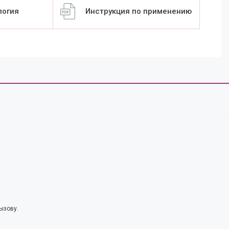
логия
Инструкция по применению
я
ызову.