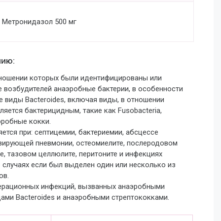
Метронидазол 500 мг
нию:
отношении которых были идентифицированы или
е возбудителей анаэробные бактерии, в особенности
угие виды Bacteroides, включая виды, в отношении
яется бактерицидным, такие как Fusobacteria,
наэробные кокки.
тся при: септицемии, бактериемии, абсцессе
изирующей пневмонии, остеомиелите, послеродовом
е, тазовом целлюлите, перитоните и инфекциях
 случаях если был выделен один или несколько из
ов.
ерационных инфекций, вызванных анаэробными
ами Bacteroides и анаэробными стрептококками.