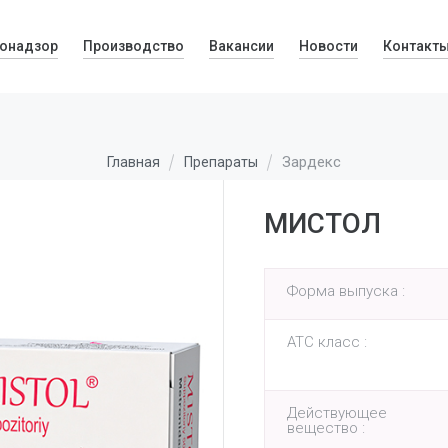
онадзор
Производство
Вакансии
Новости
Контакт
Зардекс
Главная
Препараты
МИСТОЛ
Форма выпуска :
АТС класс :
Действующее
вещество :