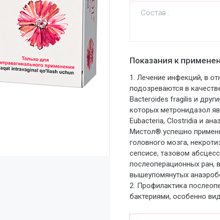
Состав :
Показания к примене
1. Лечение инфекций, в 
подозреваются в качеств
Bacteroides fragilis и др
которых метронидазол явл
Eubacteria, Clostridia и а
Мистол® успешно применяе
головного мозга, некрот
сепсисе, тазовом абсцесс
послеоперационных ран, в
вышеупомянутых анаэроб
2. Профилактика послеоп
бактериями, особенно вид