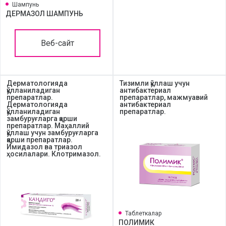
Шампунь
ДЕРМАЗОЛ ШАМПУНЬ
Веб-сайт
Дерматологияда
Тизимли қўллаш учун
қўлланиладиган
антибактериал
препаратлар.
препаратлар, мажмуавий
Дерматологияда
антибактериал
қўлланиладиган
препаратлар.
замбуруғларга қарши
препаратлар. Маҳаллий
қўллаш учун замбуруғларга
қарши препаратлар.
Имидазол ва триазол
ҳосилалари. Клотримазол.
Таблеткалар
ПОЛИМИК