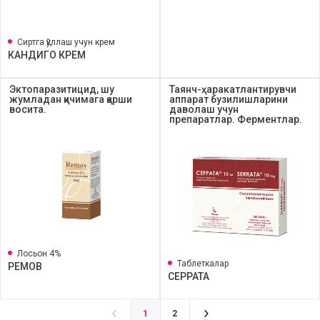
Сиртга қўллаш учун крем
КАНДИГО КРЕМ
Эктопаразитицид, шу
Таянч-ҳаракатлантирувчи
жумладан қичимага қарши
аппарат бузилишларини
восита.
даволаш учун
препаратлар. Ферментлар.
Лосьон 4%
Таблеткалар
РЕМОВ
СЕРРАТА
1
2