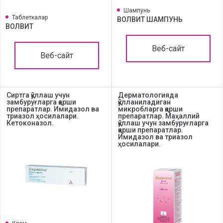
Шампунь
Таблеткалар
ВОЛВИТ ШАМПУНЬ
ВОЛВИТ
Веб-сайт
Веб-сайт
Сиртга қўллаш учун
Дерматологияда
замбуруғларга қарши
қўлланиладиган
препаратлар. Имидазол ва
микробларга қарши
триазол ҳосилалари.
препаратлар. Маҳаллий
Кетоконазол.
қўллаш учун замбуруғларга
қарши препаратлар.
Имидазол ва триазол
ҳосилалари.