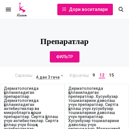
Дори воситалари
Препаратлар
ФИЛЬТР
9
12
15
Саралаш:
Кўрсатиш:
А дан З гача
Дерматологияда
Дерматологияда
қўлланиладиган
қўлланиладиган
препаратлар.
преператлар. Хусунбузар
Дерматологияда
тошмаларини даволаш
қўлланиладиган
учун препаратлар. Сиртга
антибиотиклар ва
қўллаш учун хусунбузар
микробларга қарши
тошмаларини даволаш
препаратлар. Сиртга қўллаш
учун препаратлар.
учун антибиотиклар. Сиртга
Хусунбузар тошмаларини
қўллаш учун бошқа
даволаш учун
антибиотиклар.
ретиноидлар. Мажмуавий