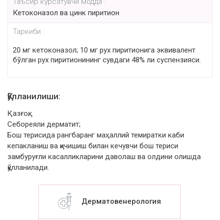
Таъсир кўрсатувчи модда :
Кетоконазол ва цинк пиритион
Таркиби :
20 мг кетоконазол; 10 мг рух пиритионига эквивалент
бўлган рух пиритионининг сувдаги 48% ли суспензияси.
Қўлланилиши:
Қазғоқ;
Себореяли дерматит;
Бош терисида рангбаранг маҳаллий темиратки каби
кепакланиш ва қичишиш билан кечувчи бош териси
замбуруғли касалликларини даволаш ва олдини олишда
қўлланилади.
Дерматовенерология