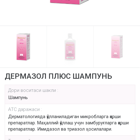
ДЕРМАЗОЛ ПЛЮС ШАМПУНЬ
Дори воситаси шакли :
Шампунь
AТС даражаси :
Дерматологияда қўлланиладиган микробларга қарши
препаратлар. Маҳаллий қўллаш учун замбуруғларга қарши
препаратлар. Имидазол ва триазол ҳосилалари.