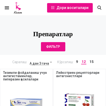
Дори воситалари
Препаратлар
ФИЛЬТР
9
12
15
Саралаш:
Кўрсатиш:
А дан З гача
Тизимли фойдаланиш учун
Лейкотриен рецепторлари
антигистаминлар,
антагонистлари
пиперазин ҳосилалари