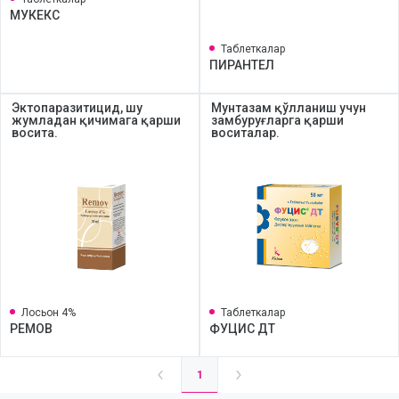
МУКЕКС
Таблеткалар
ПИРАНТЕЛ
Эктопаразитицид, шу
Мунтазам қўлланиш учун
жумладан қичимага қарши
замбуруғларга қарши
восита.
воситалар.
Лосьон 4%
Таблеткалар
РЕМОВ
ФУЦИС ДТ
1