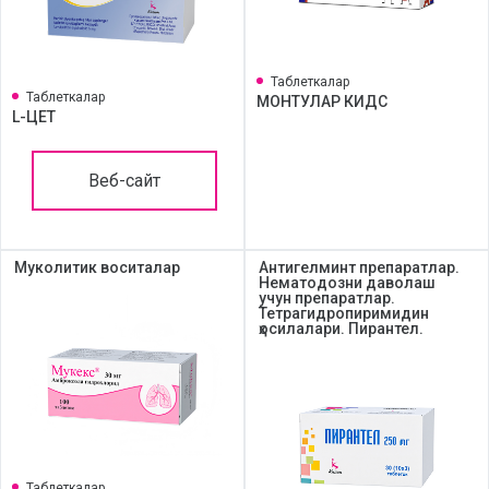
Таблеткалар
Таблеткалар
МОНТУЛАР КИДС
L-ЦЕТ
Веб-сайт
Муколитик воситалар
Aнтигелминт препаратлар.
Нематодозни даволаш
учун препаратлар.
Тетрагидропиримидин
ҳосилалари. Пирантел.
Таблеткалар