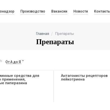
онадзор
Производство
Вакансии
Новости
Контакт
Препараты
Главная
Препараты
ь:
От А до Я
минные средства для
Антагонисты рецепторов
о применения,
лейкотриена
ые пиперазина