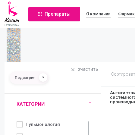
Препараты
О компании
Фармак
ОЧИСТИТЬ
Сортироват
×
Педиатрия
Антигиста
системног
производн
КАТЕГОРИИ
Пульмонология