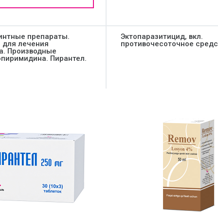
интные препараты.
Эктопаразитицид, вкл.
 для лечения
противочесоточное средс
а. Производные
опиримидина. Пирантел.