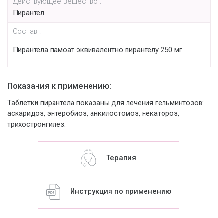
Действующее вещество :
Пирантел
Состав :
Пирантела памоат эквивалентно пирантелу 250 мг
Показания к применению:
Таблетки пирантела показаны для лечения гельминтозов:
аскаридоз, энтеробиоз, анкилостомоз, некатороз,
трихостронгилез.
Терапия
Инструкция по применению