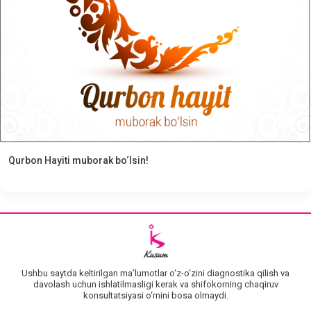
Qurbon Hayiti muborak bo‘lsin!
Ushbu saytda keltirilgan maʼlumotlar o‘z-o‘zini diagnostika qilish va
davolash uchun ishlatilmasligi kerak va shifokorning chaqiruv
konsultatsiyasi o‘rnini bosa olmaydi.