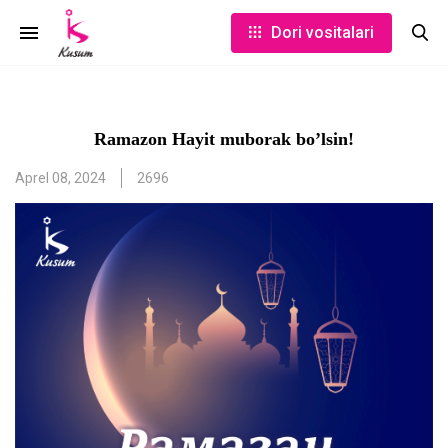
Dori vositalari
Ramazon Hayit muborak bo’lsin!
Aprel 08, 2024
2696