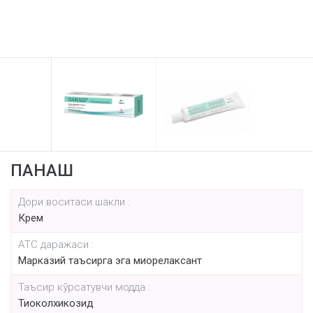
ПАНАШ
Дори воситаси шакли :
Крем
AТС даражаси :
Марказий таъсирга эга миорелаксант
Таъсир кўрсатувчи модда :
Тиоколхикозид