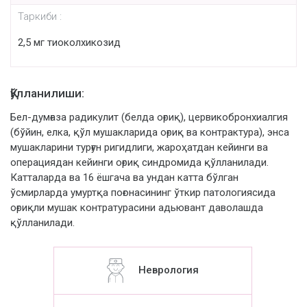
Таркиби :
2,5 мг тиоколхикозид
Қўлланилиши:
Бел-думғаза радикулит (белда оғриқ), цервикобронхиалгия
(бўйин, елка, қўл мушакларида оғриқ ва контрактура), энса
мушакларини турғун ригидлиги, жароҳатдан кейинги ва
операциядан кейинги оғриқ синдромида қўлланилади.
Катталарда ва 16 ёшгача ва ундан катта бўлган
ўсмирларда умуртқа поғонасининг ўткир патологиясида
оғриқли мушак контратурасини адьювант даволашда
қўлланилади.
Неврология