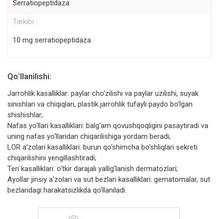
Serratiopeptidaza
Tarkibi :
10 mg serratiopeptidaza
Qoʻllanilishi:
Jarrohlik kasalliklar: paylar cho‘zilishi va paylar uzilishi, suyak
sinishlari va chiqiqlari, plastik jarrohlik tufayli paydo bo‘lgan
shishishlar;
Nafas yo‘llari kasalliklari: balg‘am qovushqoqligini pasaytiradi va
uning nafas yo‘llaridan chiqarilishiga yordam beradi;
LOR a'zolari kasalliklari: burun qo‘shimcha bo‘shliqlari sekreti
chiqarilishini yengillashtiradi;
Teri kasalliklari: o‘tkir darajali yallig‘lanish dermatozlari;
Ayollar jinsiy a'zolari va sut bezlari kasalliklari: gematomalar, sut
bezlaridagi harakatsizlikda qo‘llaniladi.