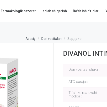
Farmakologik nazorat
Ishlab chiqarish
Bo'sh ish o'rinlari
Зардекс
Asosiy
Dori vositalari
DIVANOL INTI
Dori vositasi shakli :
ATC darajasi :
Taʼsir koʻrsatuvchi
modda :