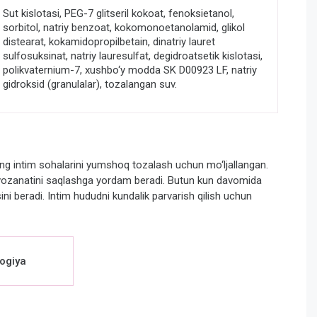
Sut kislotasi, PEG-7 glitseril kokoat, fenoksietanol,
sorbitol, natriy benzoat, kokomonoetanolamid, glikol
distearat, kokamidopropilbetain, dinatriy lauret
sulfosuksinat, natriy lauresulfat, degidroatsetik kislotasi,
polikvaternium-7, xushbo‘y modda SK D00923 LF, natriy
gidroksid (granulalar), tozalangan suv.
ing intim sohalarini yumshoq tozalash uchun mo‘ljallangan.
uvozanatini saqlashga yordam beradi. Butun kun davomida
ssini beradi. Intim hududni kundalik parvarish qilish uchun
ogiya