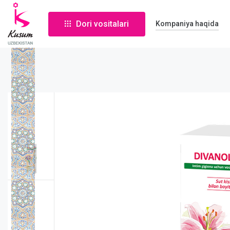
Dori vositalari
Kompaniya haqida