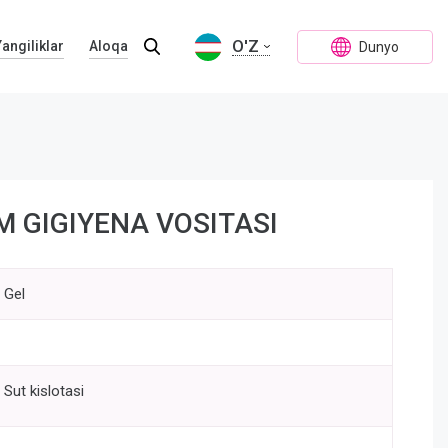
O'Z
Yangiliklar
Aloqa
Dunyo
M GIGIYENA VOSITASI
Gel
Sut kislotasi