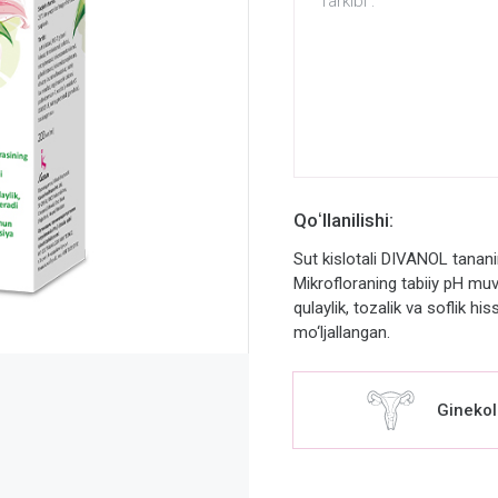
Tarkibi :
Qoʻllanilishi:
Sut kislotali DIVANOL tanan
Mikrofloraning tabiiy pH m
qulaylik, tozalik va soflik hi
mo‘ljallangan.
Ginekol