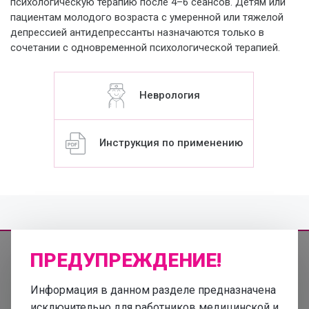
психологическую терапию после 4–6 сеансов. Детям или
пациентам молодого возраста с умеренной или тяжелой
депрессией антидепрессанты назначаются только в
сочетании с одновременной психологической терапией.
Неврология
Инструкция по применению
ПРЕДУПРЕЖДЕНИЕ!
Информация в данном разделе предназначена
Информация, представленная на этом сайте, не должна
использоваться для самодиагностики и лечения и не может
исключительно для работников медицинской и