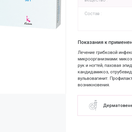
вещество :
Состав :
Показания к примене
Лечение грибковой инфек
микроорганизмами: микоз
рук и ногтей, паховая эп
кандидамикоз, отрубевид
вульвовагинит. Профилак
возникновения.
Дерматовен