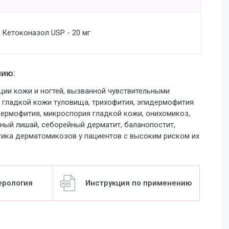
Кетоконазол USP - 20 мг
нию:
ции кожи и ногтей, вызванной чувствительными
 гладкой кожи туловища, трихофития, эпидермофития
идермофития,
микроспория гладкой кожи, онихомикоз,
ный лишай, себорейный дерматит, баланопостит,
тика дерматомикозов у пациентов с высоким риском их
ерология
Инструкция по применению