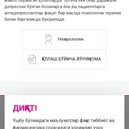
жавоб бермаган ҳолатларда. Ўртача ёки оғир даражали
депрессия бўлган болаларга ёки ёш пациентларга
антидепрессантлар фақат бир вақтда психологик терапия
билан биргаликда буюрилади.
Неврология
ҚЎЛЛАШ БЎЙИЧА ЙЎРИҚНОМА
ДИҚҚАТ!
Ушбу бўлимдаги маълумотлар фақат тиббиёт ва
Ушбу сайтда келтирилган маълумотлар ўз-ўзини диагностика қилиш
ва даволаш учун ишлатилмаслиги керак ва шифокорнинг чақирув
фармацевтика соҳасидаги ходимлар учун