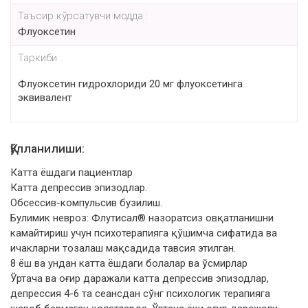
Таъсир кўрсатувчи модда :
Флуоксетин
Таркиби :
Флуоксетин гидрохлориди 20 мг флуоксетинга
эквивалент
Қўлланилиши:
Катта ёшдаги пациентлар
Катта депрессив эпизодлар.
Обсессив-компульсив бузилиш.
Булимик невроз: Флутисал® назоратсиз овқатланишни
камайтириш учун психотерапияга қўшимча сифатида ва
ичакларни тозалаш мақсадида тавсия этилган.
8 ёш ва ундан катта ёшдаги болалар ва ўсмирлар
Ўртача ва оғир даражали катта депрессив эпизодлар,
депрессия 4-6 та сеансдан сўнг психологик терапияга