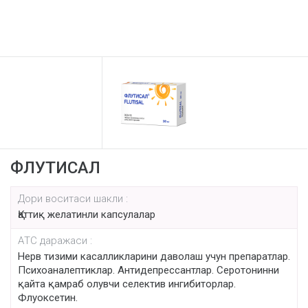
ФЛУТИСАЛ
Дори воситаси шакли :
Қаттиқ желатинли капсулалар
AТС даражаси :
Нерв тизими касалликларини даволаш учун препаратлар.
Психоаналептиклар. Антидепрессантлар. Серотонинни
қайта қамраб олувчи селектив ингибиторлар.
Флуоксетин.