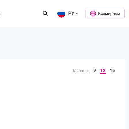
РУ
ы
Всемирный
9
12
15
Показать: