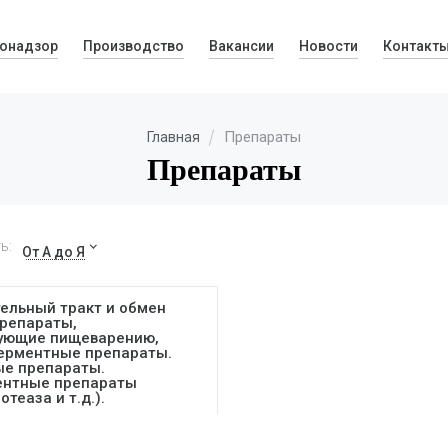
онадзор
Производство
Вакансии
Новости
Контакт
Препараты
Главная
Препараты
ь:
От А до Я
ельный тракт и обмен
Препараты,
ующие пищеварению,
ерментные препараты.
е препараты.
нтные препараты
отеаза и т.д.).