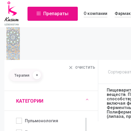
Препараты
О компании
Фармак
ОЧИСТИТЬ
Сортироват
×
Терапия
Пищеварит
веществ. 
способств
КАТЕГОРИИ
включая ф
Ферментны
Полиферме
(липаза, пр
Пульмонология