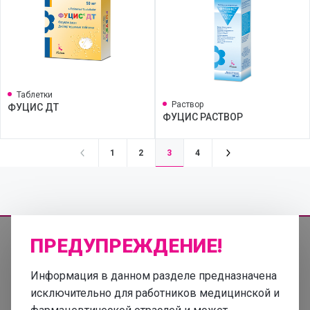
Таблетки
Раствор
ФУЦИС ДТ
ФУЦИС РАСТВОР
3
1
2
4
ПРЕДУПРЕЖДЕНИЕ!
Информация в данном разделе предназначена
Информация, представленная на этом сайте, не должна
использоваться для самодиагностики и лечения и не может
исключительно для работников медицинской и
служить заменой консультации врача по вызову.