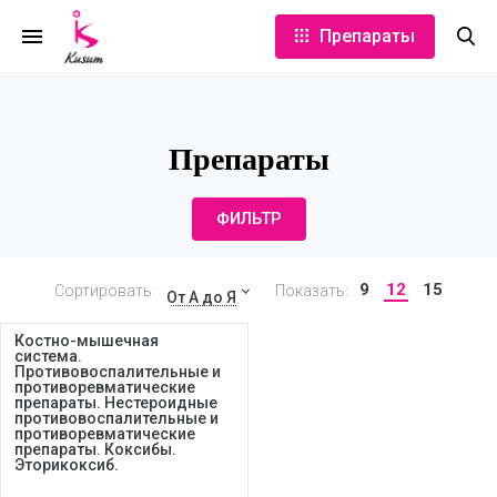
Препараты
Препараты
ФИЛЬТР
9
12
15
Сортировать:
Показать:
От А до Я
Костно-мышечная
система.
Противовоспалительные и
противоревматические
препараты. Нестероидные
противовоспалительные и
противоревматические
препараты. Коксибы.
Эторикоксиб.