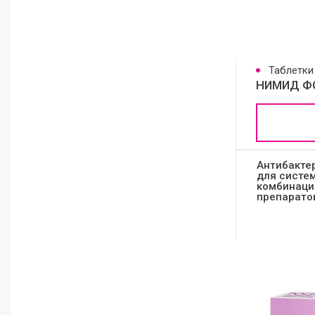
Таблетки
НИМИД Ф
Антибакте
для систе
комбинаци
препарато