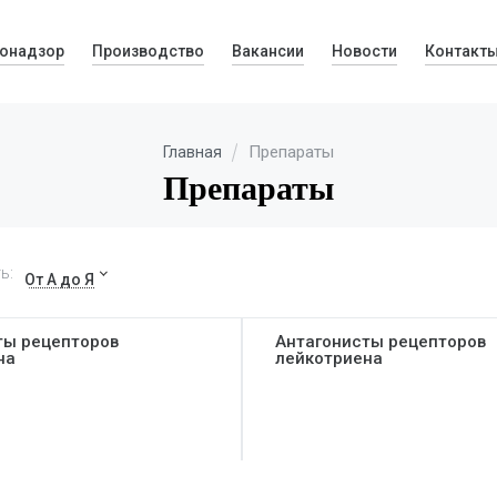
онадзор
Производство
Вакансии
Новости
Контакт
Препараты
Главная
Препараты
ь:
От А до Я
ты рецепторов
Антагонисты рецепторов
на
лейкотриена