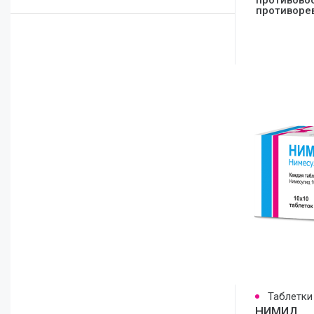
противово
противоре
Отоларингология
Таблетки
НИМИД