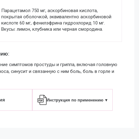
Парацетамол 750 мг, аскорбиновая кислота,
покрытая оболочкой, эквивалентно аскорбиновой
кислоте 60 мг, фенилэфрина гидрохлорид 10 мг.
Вкусы: лимон, клубника или черная смородина.
нию:
ние симптомов простуды и гриппа, включая головную
оса, синусит и связанную с ним боль, боль в горле и
ия
Инструкция по применению
▾