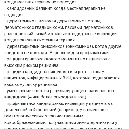
когда местная терапия не подходит
• кандидозный баланит, когда местная терапия не
подходит
• дерматомикоз, включая дерматомикоз стопы,
дерматомикоз гладкой кожи, паховый дерматомикоз,
разноцветный лишай и кожные кандидозные инфекции,
когда показана системная терапия
• дерматофитный онихомикоз (онихомикоз), когда другие
средства не подходят.Взрослым для профилактики:
• рецидив криптококкового менингита у пациентов с
высоким риском рецидива
• рецидив кандидоза пищевода или ротоглотки у
пациентов, инфицированных ВИЧ, которые подвергаются
высокому риску рецидива
• уменьшение частоты рецидивирующего вагинального
кандидоза (4 или более эпизодов в год)
• профилактика кандидозных инфекций у пациентов с
длительной нейтропенией (например, у пациентов с
гематологическими злокачественными
новообразованиями, получающими химиотерапию или у
пациентов, получающих трансплантацию гемопоэтических